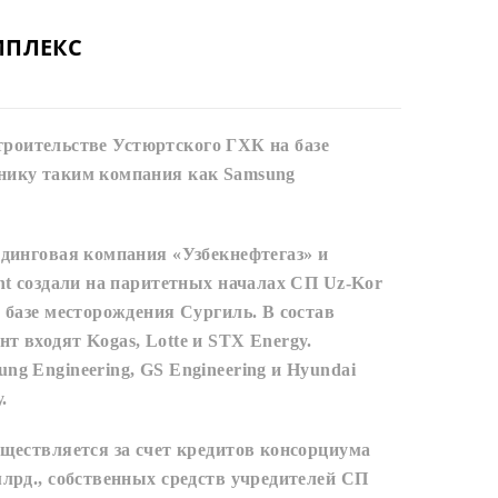
МПЛЕКС
ительстве Устюртского ГХК на базе
нику таким компания как Samsung
лдинговая компания «Узбекнефтегаз» и
nt создали на паритетных началах СП Uz-Kor
 базе месторождения Сургиль. В состав
 входят Kogas, Lotte и STX Energy.
g Engineering, GS Engineering и Hyundai
у.
ществляется за счет кредитов консорциума
лрд., собственных средств учредителей СП