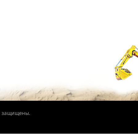
м
а защищены.