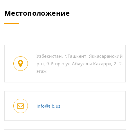
Местоположение
Узбекистан, г.Ташкент, Яккасарайский
р-н, 9-й пр-з ул.Абдуллы Кахарра, 2. 2-
этаж
info@tlb.uz