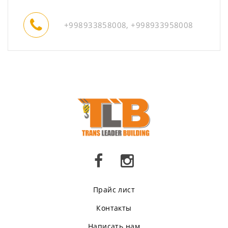
+998933858008, +998933958008
Прайс лист
Контакты
Написать нам