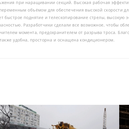
ьжения при наращивании секций. Высокая рабочая эффектив
 переменным объёмом для обеспечения высокой скорости для
ет быстрое поднятие и телескопирование стрелы, высокую э
асностью. Разработчики сделали все возможное, чтобы обле
ителем момента, предохранителем от разрыва троса. Благ
 также удобна, просторна и оснащена кондиционером.