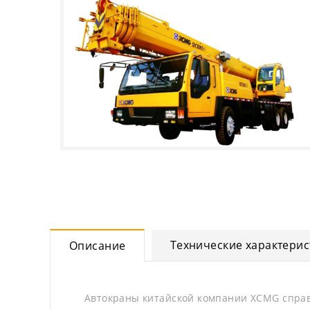
Технические характерис
Описание
Автокраны китайской компании XCMG справ