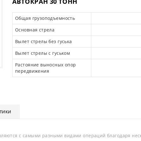
АВТОКРАН 30 ТОНН
Общая грузоподъемность
Основная стрела
Вылет стрелы без гуська
Вылет стрелы с гуськом
Растояние выносных опор
передвижения
тики
ляются с самыми разными видами операций благодаря нес