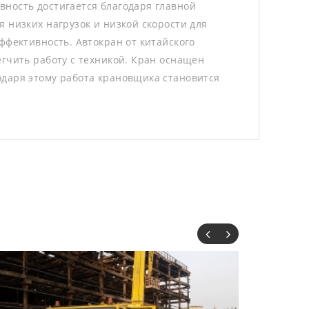
ность достигается благодаря главной
 низких нагрузок и низкой скорости для
ффективность. Автокран от китайского
гчить работу с техникой. Кран оснащен
одаря этому работа крановщика становится